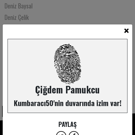
Deniz Baysal
Deniz Çelik
×
Deniz Engin
Deniz Göktaş
Deniz İnsel
Deniz Özbay
Deniz Yazgan
Deniz Yüce Başarır
Çiğdem Pamukcu
ABONE OL
Denizcan Pamay
Kumbaracı50'nin duvarında izim var!
Deren Erelçin
Derin Tuncel
PAYLAŞ
Derya Yavuz