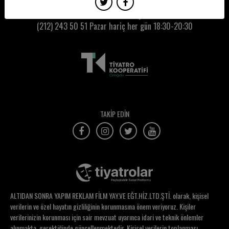
Dicle Mutlu
Kumbaracı50 Gişe:
(212) 243 50 51
Pazar hariç her gün 18:30-20:30
Didem Bal
Didem Ertuğrul
Didem Kolukısa
Didem Ünsür
Dikmen Gürün
TAKİP EDİN
Dila Okcu
Dila Yağcı
Dilan Kurt
Dilara Gurleyen
ALTIDAN SONRA YAPIM REKLAM FİLM YAY.VE EĞT.HİZ.LTD.ŞTİ. olarak, kişisel
Dilcu Güçlü
verilerin ve özel hayatın gizliliğinin korunmasına önem veriyoruz. Kişiler
verilerinizin korunması için sair mevzuat uyarınca idari ve teknik önlemler
Dilde Mahalli
alınmakta, gerektiğinde güncellenmektedir. Kişisel verilerin toplanması,