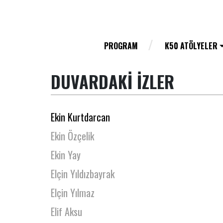
Edibe Buğra
Efe Çizmecioğlu
Efsa Kuraner
PROGRAM
K50 ATÖLYELER
Efsun Pırıl Yeneroğlu
DUVARDAKİ İZLER
Ekin Aytac
Ekin İnal
Ekin Kurtdarcan
Ekin Özçelik
Ekin Yay
Elçin Yıldızbayrak
Elçin Yılmaz
Elif Aksu