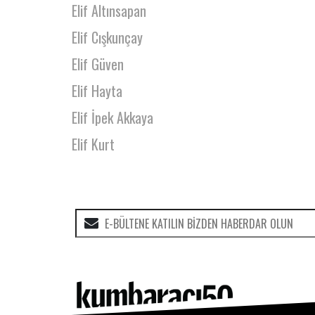
Elif Altınsapan
Elif Cışkunçay
Elif Güven
Elif Hayta
Elif İpek Akkaya
Elif Kurt
Elif Ongan Tekçe
Elif Selin Mercan
Elif Tunaboylu
Elif Yonca
Elif Yücel
Elifcan Celebi