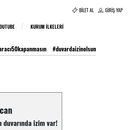
BILET AL
GIRIŞ YAP
YOUTUBE
KURUM İLKELERI
racı50kapanmasın
#duvardaizinolsun
rcan
 duvarında izim var!