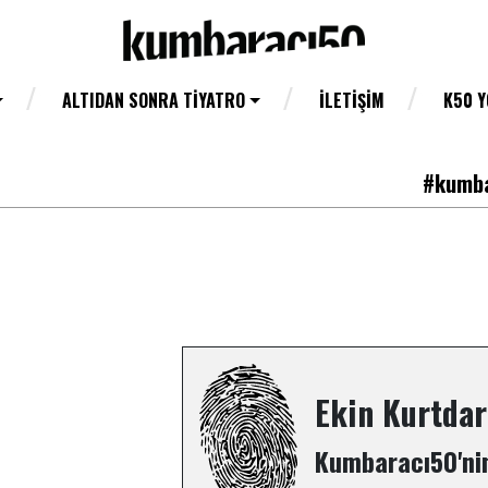
ALTIDAN SONRA TIYATRO
İLETIŞIM
K50 
#kumba
Ekin Kurtda
Kumbaracı50'nin