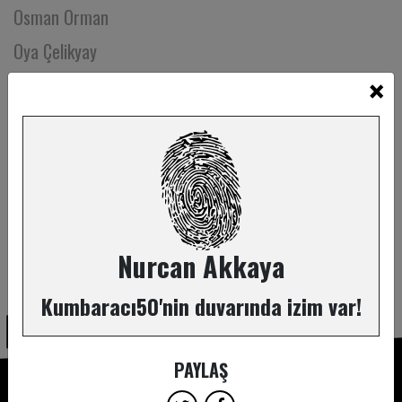
Osman Orman
Oya Çelikyay
×
Oya Hilal Çakmak
Ozan Altıntaş
Ömer Madra
Önder Dündar
Önder Gündüz
Önder Şahinoğullarıgil
Nurcan Akkaya
ABONE OL
Öykü Attila
Kumbaracı50'nin duvarında izim var!
Öykü Karan
Öykü Naz Altay
PAYLAŞ
Özce Bilge Demoğlu