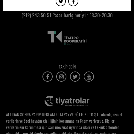
Özden Açıkgöz
Kumbaracı50 Gişe:
(212) 243 50 51
Pazar hariç her gün 18:30-20:30
Özer Durmaz
Özge Akdeniz
Özge Babacan
Özge Baytın
Özge Bumin Öztaşkın
TAKİP EDİN
Özge Özden
Özge Özkefeli Yılmaz
Özge Şahin
Özge Uysal
ALTIDAN SONRA YAPIM REKLAM FİLM YAY.VE EĞT.HİZ.LTD.ŞTİ. olarak, kişisel
Özgün Akaçça
verilerin ve özel hayatın gizliliğinin korunmasına önem veriyoruz. Kişiler
verilerinizin korunması için sair mevzuat uyarınca idari ve teknik önlemler
Özgün Çakar
alınmakta, gerektiğinde güncellenmektedir. Kişisel verilerin toplanması,