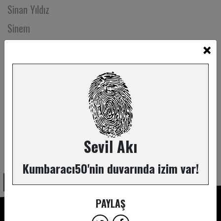
Sinan Yıldız
Sinem
×
Sinem Biçer Tüzer
Sinem Uğur
Sirin Keskin İndere
Soner Bastiat
Söz Kadının Tiyatro Ekibi
Sudenur Günen
Sevil Akı
ABONE OL
Suha Çalkıvik
Kumbaracı50'nin duvarında izim var!
Suna Tüzün
Süleyman Gülşen
PAYLAŞ
Süleyman Kırca