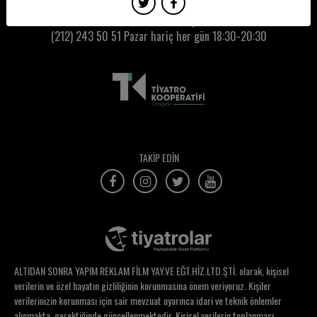
Sümer Kocagöz
Kumbaracı50 Gişe:
(212) 243 50 51
Pazar hariç her gün 18:30-20:30
Şahika Günten Aydın
Şamil Yılmaz
Şebnem Bozoklu
Şehsuvar Aktaş
Şenay Gürler
TAKİP EDİN
Şevki Güney
Şevval Damla Kaya
Şirin Vatan
Şöhret Hantal
ALTIDAN SONRA YAPIM REKLAM FİLM YAY.VE EĞT.HİZ.LTD.ŞTİ. olarak, kişisel
Şölen Özkan
verilerin ve özel hayatın gizliliğinin korunmasına önem veriyoruz. Kişiler
verilerinizin korunması için sair mevzuat uyarınca idari ve teknik önlemler
Şule Demirel
alınmakta, gerektiğinde güncellenmektedir. Kişisel verilerin toplanması,