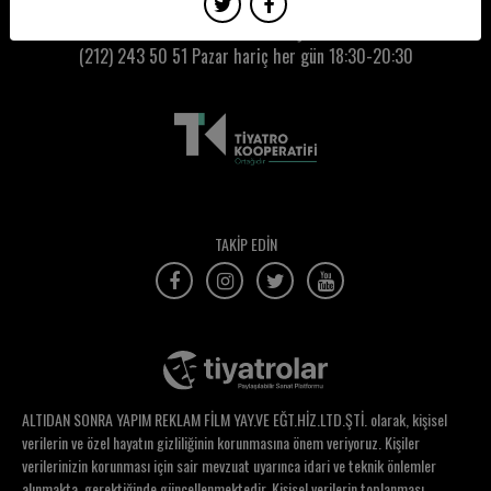
Zeynep Balkan
Kumbaracı50 Gişe:
(212) 243 50 51
Pazar hariç her gün 18:30-20:30
Zeynep Ceren Gedikali
Zeynep Doğrul
Zeynep Ekin Öner
Zeynep Emiroğlu Ateş
Zeynep Günsür
TAKİP EDİN
Zeynep Hazal Sevinç
Zeynep Malaz
Zeynep Mazıcı
Zeynep Okan
ALTIDAN SONRA YAPIM REKLAM FİLM YAY.VE EĞT.HİZ.LTD.ŞTİ. olarak, kişisel
Zeynep Ünal
verilerin ve özel hayatın gizliliğinin korunmasına önem veriyoruz. Kişiler
verilerinizin korunması için sair mevzuat uyarınca idari ve teknik önlemler
Ziya Demirel
alınmakta, gerektiğinde güncellenmektedir. Kişisel verilerin toplanması,