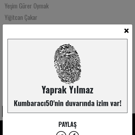
Yeşim Gürer Oymak
Yiğitcan Çakar
×
Yusuf Ölmez
Zafer Temizkan
Zehra Çetin
Zehra Usta
Zeliha Erişti
Zerrin Kale
Yaprak Yılmaz
ABONE OL
Zerrin Tekindor
Kumbaracı50'nin duvarında izim var!
Zerrin Yanıkkaya
Zeynep Akın
PAYLAŞ
Zeynep Attar