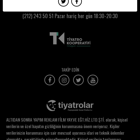
Melis Bitlis
Kumbaracı50 Gişe:
(212) 243 50 51
Pazar hariç her gün 18:30-20:30
Melis Sancak
Meltem Atasoy
Meltem Bozoflu
Meltem Ceyhan
Meltem Kökden
TAKİP EDİN
Meltem Yeşildağ Gümüş
Menemşe Ekinsu Tamyürek
Menzil Tepe
Meriç Küçükcoşkun
ALTIDAN SONRA YAPIM REKLAM FİLM YAY.VE EĞT.HİZ.LTD.ŞTİ. olarak, kişisel
Merih Sütlaş
verilerin ve özel hayatın gizliliğinin korunmasına önem veriyoruz. Kişiler
verilerinizin korunması için sair mevzuat uyarınca idari ve teknik önlemler
Mert Denizmen
alınmakta, gerektiğinde güncellenmektedir. Kişisel verilerin toplanması,