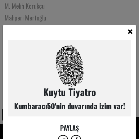
M. Melih Korukçu
Mahperi Mertoğlu
×
Mehmet Ali Erkaya
Mehmet Çolak
Mehmet Emin Yıldız
Mehmet Kaya
Mehmet Kerem Özel
Mehmet Nergiz
Kuytu Tiyatro
ABONE OL
Mehmet Nezih Barlas
Kumbaracı50'nin duvarında izim var!
Mehmet Sertdemir
Mehmet Zafer Kitiş
PAYLAŞ
Melike Gürkaynak Erbaşı