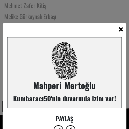
Mehmet Zafer Kitiş
Melike Gürkaynak Erbaşı
×
Melis Bitlis
Melis Sancak
Meltem Atasoy
Meltem Bozoflu
Meltem Ceyhan
Meltem Kökden
Mahperi Mertoğlu
ABONE OL
Meltem Yeşildağ Gümüş
Kumbaracı50'nin duvarında izim var!
Menemşe Ekinsu Tamyürek
Menzil Tepe
PAYLAŞ
Meriç Küçükcoşkun