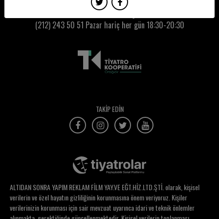
Merih Sütlaş
Kumbaracı50 Gişe:
(212) 243 50 51
Pazar hariç her gün 18:30-20:30
Mert Denizmen
Mertcan Aydın
Merve Cinel
Merve Öztoprak Kantarcı
Merve Uzunosman
TAKİP EDİN
Merve Yiğit
Mete Öksüz
Metin Ayvaşık
Michael Önder
ALTIDAN SONRA YAPIM REKLAM FİLM YAY.VE EĞT.HİZ.LTD.ŞTİ. olarak, kişisel
Mine Dogucu
verilerin ve özel hayatın gizliliğinin korunmasına önem veriyoruz. Kişiler
verilerinizin korunması için sair mevzuat uyarınca idari ve teknik önlemler
Mine Özgentaş
alınmakta, gerektiğinde güncellenmektedir. Kişisel verilerin toplanması,