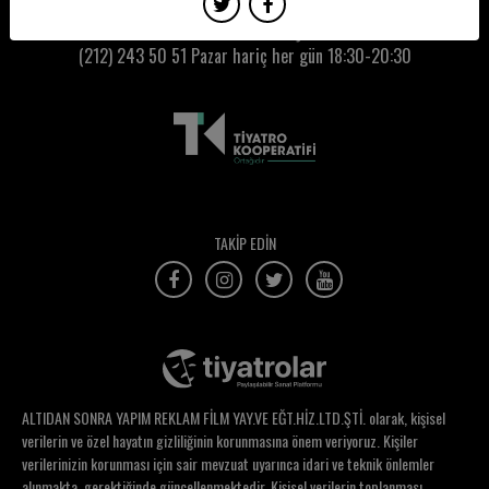
Pınar Ensari
Kumbaracı50 Gişe:
(212) 243 50 51
Pazar hariç her gün 18:30-20:30
Pınar Sezer
Pınar Unen
Rabia Gündoğmuş
Remziye Gül Aslan
Resmiye Erden
TAKİP EDİN
Reyhan Arslan
Rezzan İzmir
Rüştü Onur Atilla
Saffet Ercan
ALTIDAN SONRA YAPIM REKLAM FİLM YAY.VE EĞT.HİZ.LTD.ŞTİ. olarak, kişisel
Said Ortagedik
verilerin ve özel hayatın gizliliğinin korunmasına önem veriyoruz. Kişiler
verilerinizin korunması için sair mevzuat uyarınca idari ve teknik önlemler
Saime Silahçıoğlu
alınmakta, gerektiğinde güncellenmektedir. Kişisel verilerin toplanması,