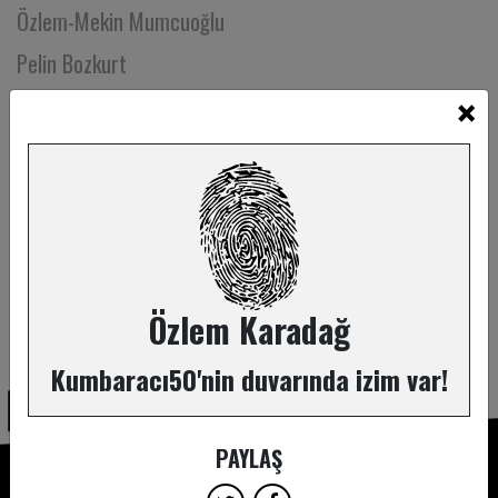
Özlem-Mekin Mumcuoğlu
Pelin Bozkurt
×
Pelin Okumuş
Pelin Özkan
Perlavista Eczanesi
Pınar
Pınar Akaslan
Pınar Akpinar
Özlem Karadağ
ABONE OL
Pınar Aksoy
Kumbaracı50'nin duvarında izim var!
Pınar Aydın
Pınar Çizmecioğlu
PAYLAŞ
Pınar Demiral