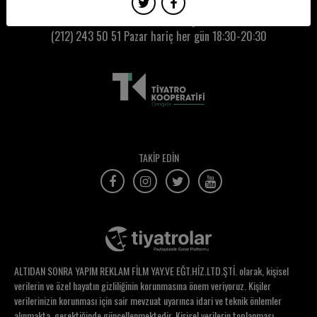
Hare Surel
Kumbaracı50 Gişe:
(212) 243 50 51
Pazar hariç her gün 18:30-20:30
Hasan Kesler
Hasan Şahintürk
Hatice Elonu
Hatice Leyla Sürmeli
Hatice Sınar
TAKİP EDİN
Hatice Yıldırım
Hazal Erol
Hazal Türesan
Hepsi Hikaye Tiyatro Ekibi
ALTIDAN SONRA YAPIM REKLAM FİLM YAY.VE EĞT.HİZ.LTD.ŞTİ. olarak, kişisel
Heval Aslan
verilerin ve özel hayatın gizliliğinin korunmasına önem veriyoruz. Kişiler
verilerinizin korunması için sair mevzuat uyarınca idari ve teknik önlemler
Hilal Erdoğan
alınmakta, gerektiğinde güncellenmektedir. Kişisel verilerin toplanması,