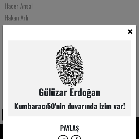
Hacer Ansal
Hakan Arlı
×
Hakan Bayrak
Hakan Etiler
Hakan Özcan
Hakan Söyler
Hakkı Taylan Türkkan
Halisa Şebnem Akgün
Gülüzar Erdoğan
ABONE OL
Handan Uzal Dündar
Kumbaracı50'nin duvarında izim var!
Handan ve Arif Sarıgül
Hande Cedimoğlu
PAYLAŞ
Hande Ceylan