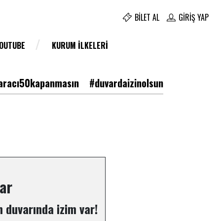
BILET AL
GIRIŞ YAP
YOUTUBE
KURUM İLKELERI
racı50kapanmasın
#duvardaizinolsun
ar
 duvarında izim var!