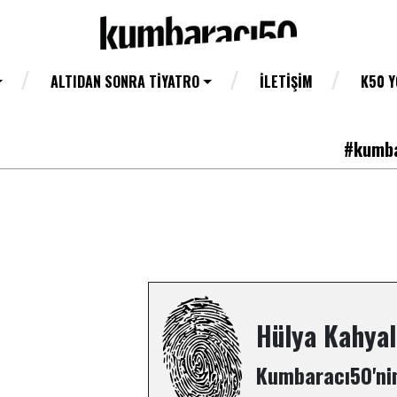
ALTIDAN SONRA TIYATRO
İLETIŞIM
K50 
#kumba
Hülya Kahyal
Kumbaracı50'nin