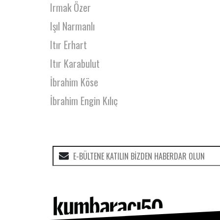
Irmak Özer
Işıl Narmanlı
Itır Erhart
Itır Karabulut
İbrahim Köse
İbrahim Engin Kılıç
İbrahim Özgür Çiçek
İbrahim Selim
İdil Acim
İkbal Polat
İklil Şanal
İlhan Beyoğlu