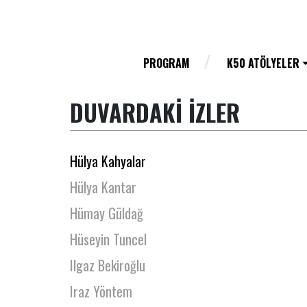
Hazal Erol
Hazal Türesan
Hepsi Hikaye Tiyatro Ekibi
PROGRAM
K50 ATÖLYELER
Heval Aslan
DUVARDAKİ İZLER
Hilal Erdoğan
Hilal Sönmez
Hülya Kahyalar
Hülya Kantar
Hümay Güldağ
Hüseyin Tuncel
Ilgaz Bekiroğlu
Iraz Yöntem