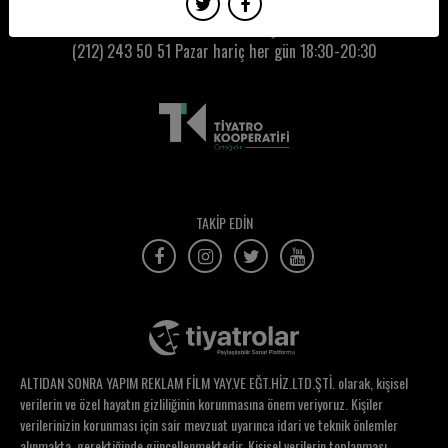
Erdem Gürbüz
Kumbaracı50 Gişe:
(212) 243 50 51
Pazar hariç her gün 18:30-20:30
Erdem Onol
Erdem Öztürk
Eren Babataş
Ergun Uglu
Erhan Karamehmetoğlu
TAKİP EDİN
Erhan Tamur
Erkan Akbulut
Erkul Yazgan
Erman Buğdaypınarı
ALTIDAN SONRA YAPIM REKLAM FİLM YAY.VE EĞT.HİZ.LTD.ŞTİ. olarak, kişisel
Erman Emre
verilerin ve özel hayatın gizliliğinin korunmasına önem veriyoruz. Kişiler
verilerinizin korunması için sair mevzuat uyarınca idari ve teknik önlemler
Ertuğrul Oruç
alınmakta, gerektiğinde güncellenmektedir. Kişisel verilerin toplanması,