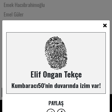
Emek Hacıibrahimoğlu
Emel Güler
×
Emin Süme
Emir Tekin
Emre Bayer
Emre Can Kara
Emre Cosar
Emre Coşkun
Elif Ongan Tekçe
ABONE OL
Emre Durma
Kumbaracı50'nin duvarında izim var!
Emre Karaman
Enes Has
PAYLAŞ
Erdem Aydınlı