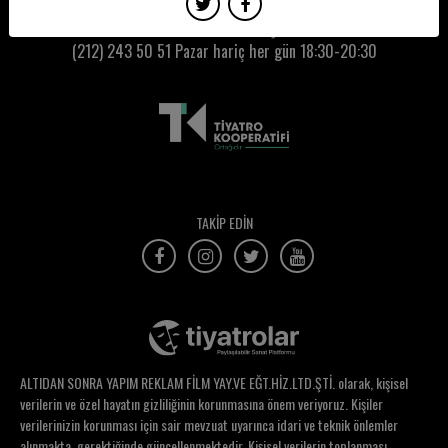
Ezel Engin
Kumbaracı50 Gişe:
(212) 243 50 51
Pazar hariç her gün 18:30-20:30
Ezgi Akdemir
Ezgi Barış Takan
Ezgi Karabulut Türkseven
Ezgi Mamus
Ezgi Torun
TAKİP EDİN
Farah Hattab
Fatih Çetintaş
Fatma Eminaga
Fatma İklil Şanal
ALTIDAN SONRA YAPIM REKLAM FİLM YAY.VE EĞT.HİZ.LTD.ŞTİ. olarak, kişisel
Fatma Kılıç
verilerin ve özel hayatın gizliliğinin korunmasına önem veriyoruz. Kişiler
verilerinizin korunması için sair mevzuat uyarınca idari ve teknik önlemler
Fatoş Sevinç Erbulak
alınmakta, gerektiğinde güncellenmektedir. Kişisel verilerin toplanması,