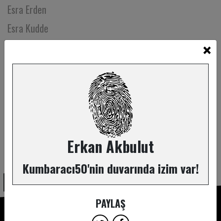
Esra Erden
Esra Kudde
×
Esra Tonka
Esra Yıldız
Evrim Doğan
Evrim Sumer
Evrim Yavuz
Eylem Abalıoğlu
Erkan Akbulut
ABONE OL
Eylem Acar
Kumbaracı50'nin duvarında izim var!
Eylül Ersan
Eylül Yeral
PAYLAŞ
Eyüp Toprak