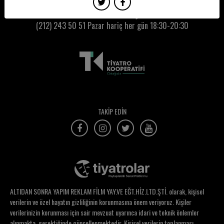
Nergis Akpınar
Kumbaracı50 Gişe:
(212) 243 50 51
Pazar hariç her gün 18:30-20:30
Nermin Cengen
Nesim Ovadya İzrail
Nesligül Onyedioğlu
Neslihan Koğuş
Nesrin Özarslan
TAKİP EDİN
Nesrin Topaloğlu
Neşe Umut
Nevra Sezer Tüfekçi
Nevşin Arda
ALTIDAN SONRA YAPIM REKLAM FİLM YAY.VE EĞT.HİZ.LTD.ŞTİ. olarak, kişisel
Nihal Albayrak
verilerin ve özel hayatın gizliliğinin korunmasına önem veriyoruz. Kişiler
verilerinizin korunması için sair mevzuat uyarınca idari ve teknik önlemler
Nihan Serbetci
alınmakta, gerektiğinde güncellenmektedir. Kişisel verilerin toplanması,