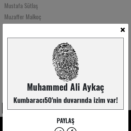
Mustafa Sütlaş
Muzaffer Malkoç
×
Mücahit Karabas
Müge Karagülle
Müge Tarcan
Nadir Kalfazade
Nadir Sarıbacak
Nagihan Örküş
Muhammed Ali Aykaç
ABONE OL
Nahit Akarkarasu
Kumbaracı50'nin duvarında izim var!
Nazlı Han
Nazlı ve Candan Uca
PAYLAŞ
Nehir Erdoğan