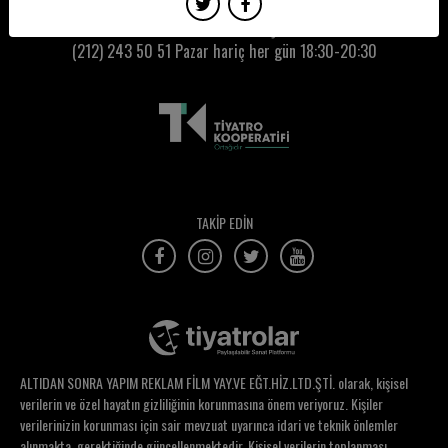
Cumhur Kaman
Kumbaracı50 Gişe:
(212) 243 50 51
Pazar hariç her gün 18:30-20:30
Cüneyt Yalaz
Çağla Gün
Çiçek Işıksel Sönmez
Çiğdem Aygün
Çiğdem Özyerli
TAKİP EDİN
Çiğdem Pamukcu
Çiğdem Tongal
Dağlar Cilingir
Damla Cangül
ALTIDAN SONRA YAPIM REKLAM FİLM YAY.VE EĞT.HİZ.LTD.ŞTİ. olarak, kişisel
Defne Halman
verilerin ve özel hayatın gizliliğinin korunmasına önem veriyoruz. Kişiler
verilerinizin korunması için sair mevzuat uyarınca idari ve teknik önlemler
Demet Derelioğlu Aran
alınmakta, gerektiğinde güncellenmektedir. Kişisel verilerin toplanması,