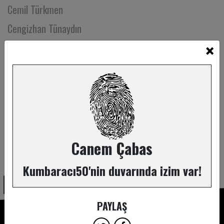
Cemil Türkmen
Cengizhan Tünaydın
×
Ceren Erginsoy
Ceren Kaçar
Ceren Leyla Gür
Ceren Özcan
Ceren Sen
Cevdet Doğan
Canem Çabas
ABONE OL
Ceyda Dirin
Kumbaracı50'nin duvarında izim var!
Ceyda Özbaşarel
Cihan Geçgin
PAYLAŞ
Cihan Sönmez