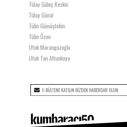
Tülay Güleç Keskin
Tülay Günal
Tülin Gümüştekin
Tülin Özen
Ufuk Marangozoğlu
Ufuk Tan Altunkaya
Ufuk Tekin
Uğur Gürses
Uğur Tosun
Ulrich Meyer-Horsch
Umur Çullu
Umut Aktaylı