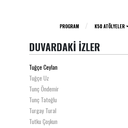
Tiyatro Martı
Tiyatrokare
Tolga Burçak
PROGRAM
K50 ATÖLYELER
Tuba Ayhan
DUVARDAKİ İZLER
Tuğba İyigün
Tuğçe Bilgin
Tuğçe Ceylan
Tuğçe Uz
Tunç Öndemir
Tunç Tatoğlu
Turgay Tural
Tutku Çoşkun