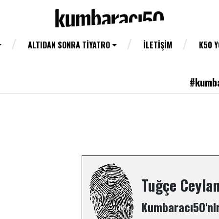
ALTIDAN SONRA TIYATRO
İLETIŞIM
K50 
#kumba
Tuğçe Ceyla
Kumbaracı50'nin