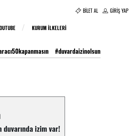
BILET AL
GIRIŞ YAP
YOUTUBE
KURUM İLKELERI
racı50kapanmasın
#duvardaizinolsun
n
 duvarında izim var!