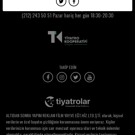
Mehmet Çolak
Kumbaracı50 Gişe:
(212) 243 50 51
Pazar hariç her gün 18:30-20:30
Mehmet Emin Yıldız
Mehmet Kaya
Mehmet Kerem Özel
Mehmet Nergiz
Mehmet Nezih Barlas
TAKİP EDİN
Mehmet Sertdemir
Mehmet Zafer Kitiş
Melike Gürkaynak Erbaşı
Melis Bitlis
ALTIDAN SONRA YAPIM REKLAM FİLM YAY.VE EĞT.HİZ.LTD.ŞTİ. olarak, kişisel
Melis Sancak
verilerin ve özel hayatın gizliliğinin korunmasına önem veriyoruz. Kişiler
verilerinizin korunması için sair mevzuat uyarınca idari ve teknik önlemler
Meltem Atasoy
alınmakta, gerektiğinde güncellenmektedir. Kişisel verilerin toplanması,