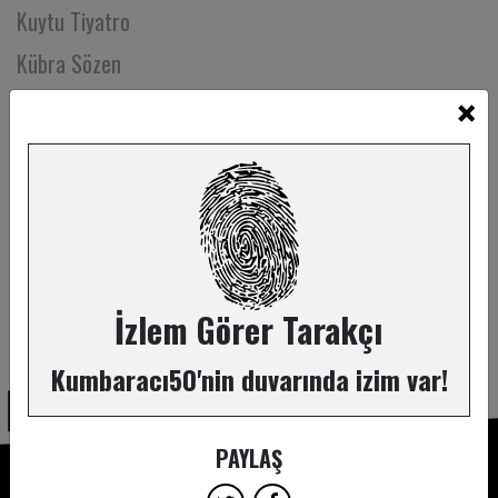
Kuytu Tiyatro
Kübra Sözen
×
Kübra Şafak
Lale Sanalan
Lara Narin
Lena Seren Yeniyorgan
Lerzan Pamir
Levent Övünç
İzlem Görer Tarakçı
ABONE OL
M. Ferhan Şensoy
Kumbaracı50'nin duvarında izim var!
M. Melih Korukçu
Mahperi Mertoğlu
PAYLAŞ
Mehmet Ali Erkaya