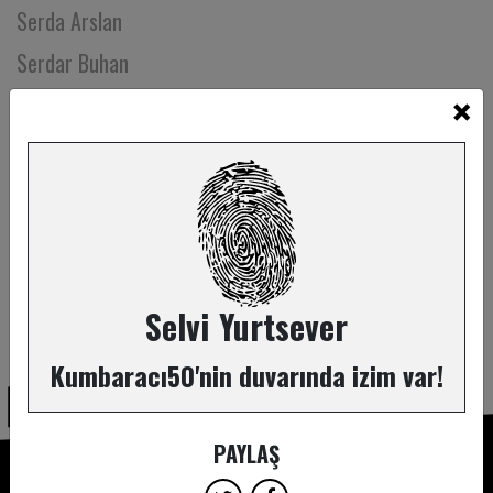
Serda Arslan
Serdar Buhan
×
Serdar Demir
Serhad Öztürk
Serhan Gürelli
Serhat Akdeniz
Serhat Eroğlu
Serim Dinç
Selvi Yurtsever
ABONE OL
Serkan Aksu
Kumbaracı50'nin duvarında izim var!
Serkan Özgün
Sernur Çiftçi
PAYLAŞ
Serpil Baygören