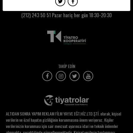
Serpil Yalçın Celayir
Kumbaracı50 Gişe:
(212) 243 50 51
Pazar hariç her gün 18:30-20:30
Sertaç Batur
Sertaç Nicholas Güder
Setenay Yüksel
Sevcan Yalçın
Sevda Deniz Karali
TAKİP EDİN
Sevda Ertaş
Sevda Özgüven
Sevgi Galiba
Sevgi Pacci
ALTIDAN SONRA YAPIM REKLAM FİLM YAY.VE EĞT.HİZ.LTD.ŞTİ. olarak, kişisel
Sevgi Yener
verilerin ve özel hayatın gizliliğinin korunmasına önem veriyoruz. Kişiler
verilerinizin korunması için sair mevzuat uyarınca idari ve teknik önlemler
Sevi Akgun
alınmakta, gerektiğinde güncellenmektedir. Kişisel verilerin toplanması,