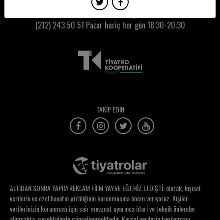
Oğuz Gülen
Kumbaracı50 Gişe:
(212) 243 50 51
Pazar hariç her gün 18:30-20:30
Oğuz Kösebay
Oğuz Köykıran
Okyanus Özkaya
Olcay Uzunyayla
Onay Kaya
TAKİP EDİN
Onur Aruz
Orçun Okçuoğlu
Osman Orman
Oya Çelikyay
ALTIDAN SONRA YAPIM REKLAM FİLM YAY.VE EĞT.HİZ.LTD.ŞTİ. olarak, kişisel
Oya Hilal Çakmak
verilerin ve özel hayatın gizliliğinin korunmasına önem veriyoruz. Kişiler
verilerinizin korunması için sair mevzuat uyarınca idari ve teknik önlemler
Ozan Altıntaş
alınmakta, gerektiğinde güncellenmektedir. Kişisel verilerin toplanması,