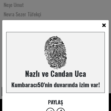
Neşe Umut
Nevra Sezer Tüfekçi
×
Nevşin Arda
Nihal Albayrak
Nihan Serbetci
Nilay Doğan
Nilgün Kıztan
Nukte Reytan
Nazlı ve Candan Uca
ABONE OL
Nur Ayvaz Çavdaroğlu
Kumbaracı50'nin duvarında izim var!
Nur Uslu
Nuran Kağızmandere
PAYLAŞ
Nurcan Akkaya