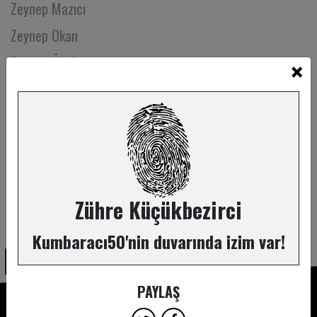
Zeynep Mazıcı
Zeynep Okan
×
Zeynep Ünal
Ziya Demirel
Zühre Küçükbezirci
Zühre Küçükbezirci
ABONE OL
Kumbaracı50'nin duvarında izim var!
PAYLAŞ