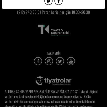
Selda Dudu
Kumbaracı50 Gişe:
(212) 243 50 51
Pazar hariç her gün 18:30-20:30
Selen Çatılı
Selen Dinçer
Selen Servi
Selim Yener
Selin Akder
TAKİP EDİN
Selin Aktaşoğlu
Selin Özdemir
Selma Köksal
Selvi Yurtsever
ALTIDAN SONRA YAPIM REKLAM FİLM YAY.VE EĞT.HİZ.LTD.ŞTİ. olarak, kişisel
Semih Akbaş
verilerin ve özel hayatın gizliliğinin korunmasına önem veriyoruz. Kişiler
verilerinizin korunması için sair mevzuat uyarınca idari ve teknik önlemler
Sena Özge Öztürk
alınmakta, gerektiğinde güncellenmektedir. Kişisel verilerin toplanması,