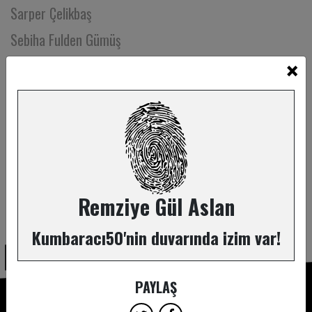
Sarper Çelikbaş
Sebiha Fulden Gümüş
×
Seçil Abalı
Seçil Büket
Seçkin Selvi
Seda Arık
Seda Ekici
Seda Özkaraca
Remziye Gül Aslan
ABONE OL
Seda Öztürk
Kumbaracı50'nin duvarında izim var!
Seda Sakarya
Seda Yüksel
PAYLAŞ
Sedat Eroğlu