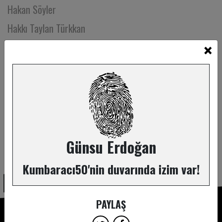
Hakan Söyler
Hakkı Taylan Türkkan
×
Halisa Şebnem Akgün
Handan Uzal Dündar
Handan ve Arif Sarıgül
Hande Cedimoğlu
Hande Ceylan
Hare Surel
Günsu Erdoğan
ABONE OL
Hasan Kesler
Kumbaracı50'nin duvarında izim var!
Hasan Şahintürk
Hatice Elonu
PAYLAŞ
Hatice Leyla Sürmeli