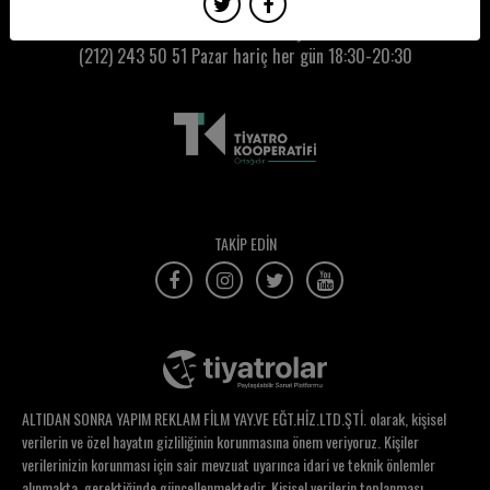
Hatice Sınar
Kumbaracı50 Gişe:
(212) 243 50 51
Pazar hariç her gün 18:30-20:30
Hatice Yıldırım
Hazal Erol
Hazal Türesan
Hepsi Hikaye Tiyatro Ekibi
Heval Aslan
TAKİP EDİN
Hilal Erdoğan
Hilal Sönmez
Hülya Kahyalar
Hülya Kantar
ALTIDAN SONRA YAPIM REKLAM FİLM YAY.VE EĞT.HİZ.LTD.ŞTİ. olarak, kişisel
Hümay Güldağ
verilerin ve özel hayatın gizliliğinin korunmasına önem veriyoruz. Kişiler
verilerinizin korunması için sair mevzuat uyarınca idari ve teknik önlemler
Hüseyin Tuncel
alınmakta, gerektiğinde güncellenmektedir. Kişisel verilerin toplanması,