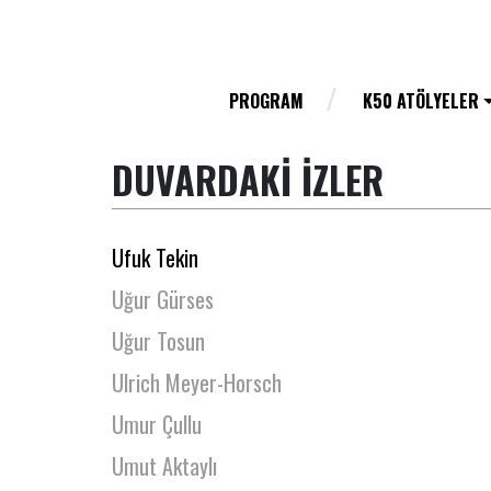
Tülay Güleç Keskin
Tülay Günal
Tülin Gümüştekin
PROGRAM
K50 ATÖLYELER
Tülin Özen
DUVARDAKİ İZLER
Ufuk Marangozoğlu
Ufuk Tan Altunkaya
Ufuk Tekin
Uğur Gürses
Uğur Tosun
Ulrich Meyer-Horsch
Umur Çullu
Umut Aktaylı