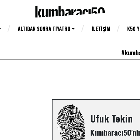
ALTIDAN SONRA TIYATRO
İLETIŞIM
K50 
#kumba
Ufuk Tekin
Kumbaracı50'nin