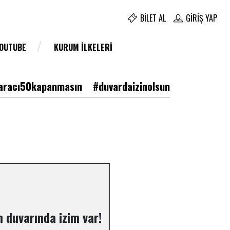
BILET AL
GIRIŞ YAP
YOUTUBE
KURUM İLKELERI
racı50kapanmasın
#duvardaizinolsun
 duvarında izim var!