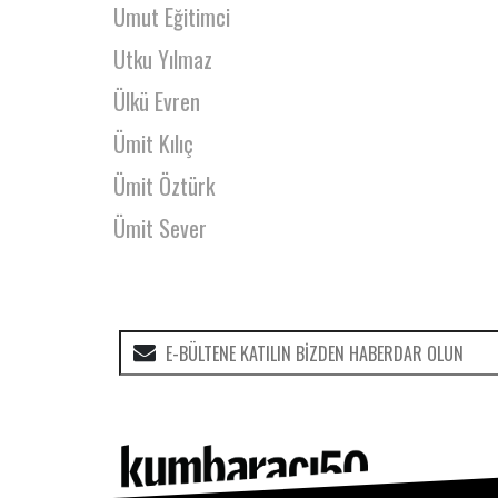
Umut Eğitimci
Utku Yılmaz
Ülkü Evren
Ümit Kılıç
Ümit Öztürk
Ümit Sever
Veysel Şahin
Vuslat Karan
Yağız Ay
Yağmur Yağmur
Yaprak Şentürer
Yaprak Turan