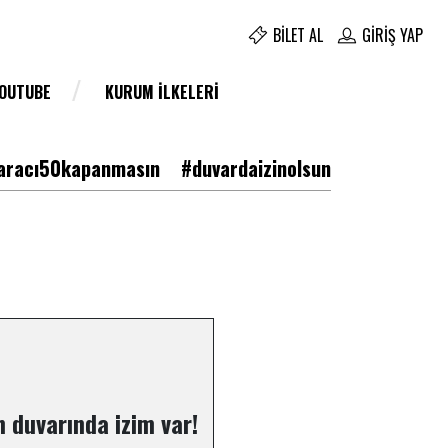
BILET AL
GIRIŞ YAP
YOUTUBE
KURUM İLKELERI
racı50kapanmasın
#duvardaizinolsun
 duvarında izim var!