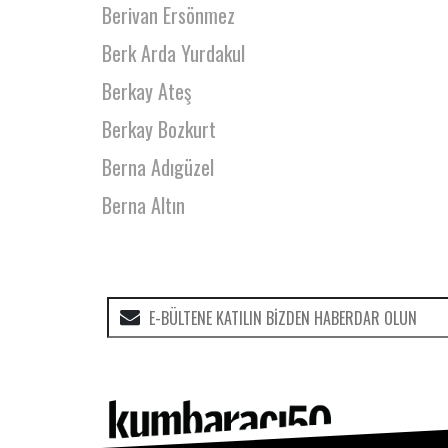
Berivan Ersönmez
Berk Arda Yurdakul
Berkay Ateş
Berkay Bozkurt
Berna Adıgüzel
Berna Altın
Berna Balaban
Berna Egin
Berna Özkan
Berrin Hatacikoğlu
Berrin Tablacıoğlu
Bertan Enhos