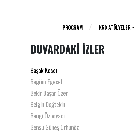
Bahar Pilavcı
Balca Folyaoğlu
Banu Kuruoğlu
PROGRAM
K50 ATÖLYELER
Barış Akdoğan
DUVARDAKİ İZLER
Barış Özer
Başak Akıncı
Başak Keser
Begüm Egesel
Bekir Başar Özer
Belgin Dağtekin
Bengi Özboyacı
Bensu Güneş Orhunöz