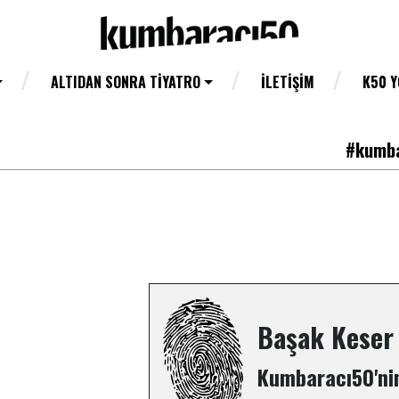
ALTIDAN SONRA TIYATRO
İLETIŞIM
K50 
#kumba
Başak Keser
Kumbaracı50'nin