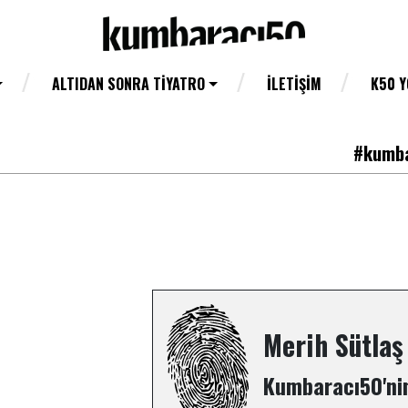
ALTIDAN SONRA TIYATRO
İLETIŞIM
K50 
#kumba
Merih Sütlaş
Kumbaracı50'nin