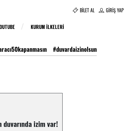
BILET AL
GIRIŞ YAP
YOUTUBE
KURUM İLKELERI
racı50kapanmasın
#duvardaizinolsun
 duvarında izim var!