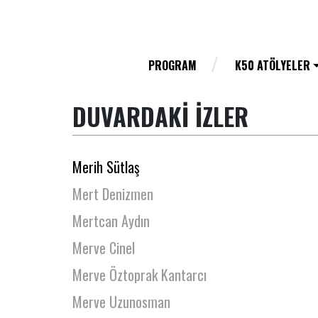
Meltem Ceyhan
Meltem Kökden
Meltem Yeşildağ Gümüş
PROGRAM
K50 ATÖLYELER
Menemşe Ekinsu Tamyürek
DUVARDAKİ İZLER
Menzil Tepe
Meriç Küçükcoşkun
Merih Sütlaş
Mert Denizmen
Mertcan Aydın
Merve Cinel
Merve Öztoprak Kantarcı
Merve Uzunosman