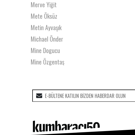
Merve Yiğit
Mete Öksüz
Metin Ayvaşık
Michael Önder
Mine Dogucu
Mine Özgentaş
Mine Söğüt
Mine Tan Dehmen
Mine ve Garip Şahin
Miray Gürgener
Mithat İrfan Dürmüş
Muhammed Ali Aykaç