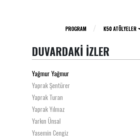
Ümit Kılıç
Ümit Öztürk
Ümit Sever
PROGRAM
K50 ATÖLYELER
Veysel Şahin
DUVARDAKİ İZLER
Vuslat Karan
Yağız Ay
Yağmur Yağmur
Yaprak Şentürer
Yaprak Turan
Yaprak Yılmaz
Yarkın Ünsal
Yasemin Cengiz