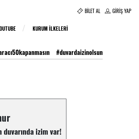
BILET AL
GIRIŞ YAP
YOUTUBE
KURUM İLKELERI
racı50kapanmasın
#duvardaizinolsun
mur
 duvarında izim var!