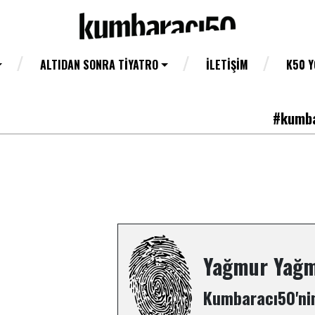
ALTIDAN SONRA TIYATRO
İLETIŞIM
K50 
#kumba
Yağmur Yağ
Kumbaracı50'nin