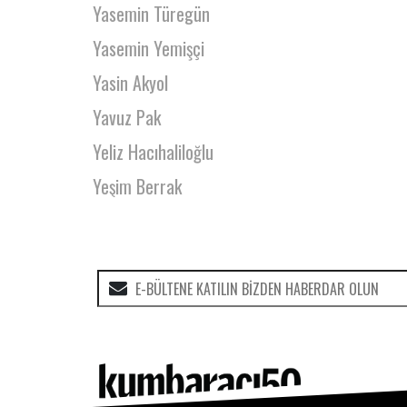
Yasemin Türegün
Yasemin Yemişçi
Yasin Akyol
Yavuz Pak
Yeliz Hacıhaliloğlu
Yeşim Berrak
Yeşim Gürer Oymak
Yiğitcan Çakar
Yusuf Ölmez
Zafer Temizkan
Zehra Çetin
Zehra Usta