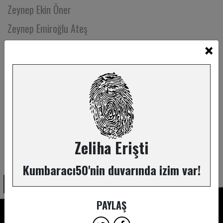
Zeynep Ekin Öner
Zeynep Emiroğlu Ateş
×
Zeynep Günsür
Zeynep Hazal Sevinç
Zeynep Malaz
Zeynep Mazıcı
Zeynep Okan
Zeynep Ünal
Zeliha Erişti
ABONE OL
Ziya Demirel
Kumbaracı50'nin duvarında izim var!
Zühre Küçükbezirci
PAYLAŞ