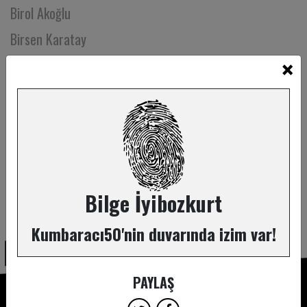
Birol Akoğlu
Birsen Karatay
×
Bora Basman
Buğra Ün
Buket Kubilay
Burak Gedik
Burak Köker
Burcu Akın Öztemel
Bilge İyibozkurt
ABONE OL
Burcu Alpaslan
Kumbaracı50'nin duvarında izim var!
Burcu Bilen
Burcu Firdevs Demirağ
PAYLAŞ
Burcu Halaçoğlu