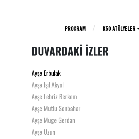
Ayse Erktin
Aysel Sakarya
Aysim Altay
PROGRAM
K50 ATÖLYELER
Aysu Nalbant Özkan
DUVARDAKİ İZLER
Aysun Kala
Ayşe Caner
Ayşe Erbulak
Ayşe Işıl Akyol
Ayşe Lebriz Berkem
Ayşe Mutlu Sonbahar
Ayşe Müge Gerdan
Ayşe Uzun