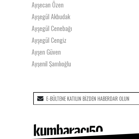
Ayşecan Özen
Ayşegül Akbudak
Ayşegül Cenebağı
Ayşegül Cengiz
Ayşen Güven
Ayşenil Şamlıoğlu
Ayşenur Müslümanoğlu
Ayşenur Sarı
Aytekin Atabey
Aziz Aslan
Bahar Çuhadar
Bahar Ezgi Uysal