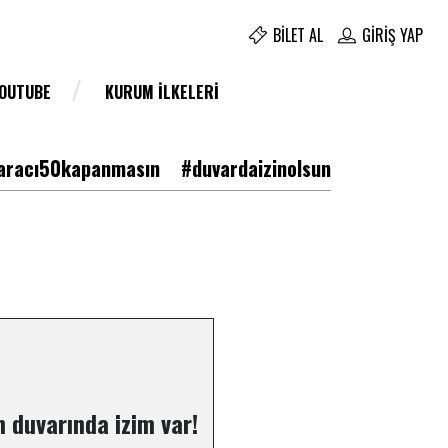
BILET AL
GIRIŞ YAP
YOUTUBE
KURUM İLKELERI
racı50kapanmasın
#duvardaizinolsun
 duvarında izim var!