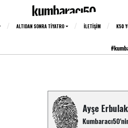
ALTIDAN SONRA TIYATRO
İLETIŞIM
K50 
#kumba
Ayşe Erbulak
Kumbaracı50'nin