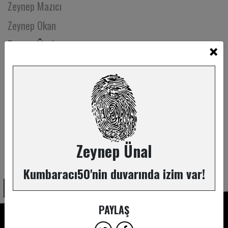
Zeynep Mazıcı
Zeynep Okan
×
Zeynep Ünal
Ziya Demirel
Zühre Küçükbezirci
Zeynep Ünal
ABONE OL
Kumbaracı50'nin duvarında izim var!
PAYLAŞ