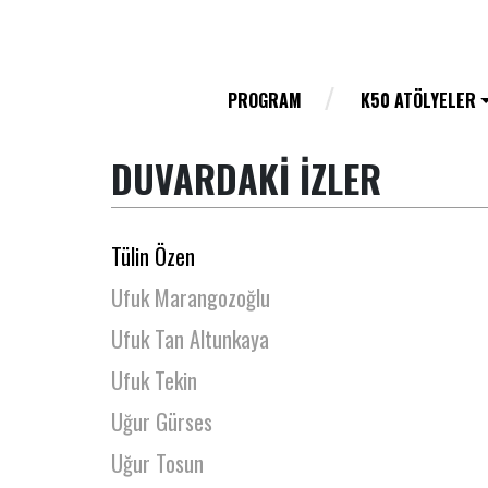
Tunç Tatoğlu
Turgay Tural
Tutku Çoşkun
PROGRAM
K50 ATÖLYELER
Tülay Güleç Keskin
DUVARDAKİ İZLER
Tülay Günal
Tülin Gümüştekin
Tülin Özen
Ufuk Marangozoğlu
Ufuk Tan Altunkaya
Ufuk Tekin
Uğur Gürses
Uğur Tosun