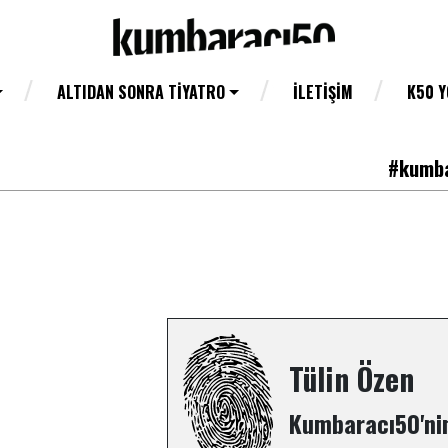
ALTIDAN SONRA TIYATRO
İLETIŞIM
K50 
#kumba
Tülin Özen
Kumbaracı50'nin