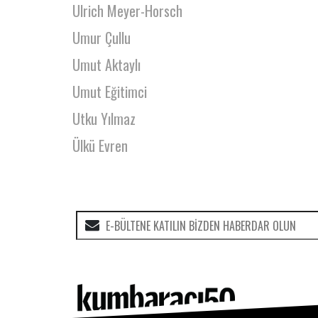
Ulrich Meyer-Horsch
Umur Çullu
Umut Aktaylı
Umut Eğitimci
Utku Yılmaz
Ülkü Evren
Ümit Kılıç
Ümit Öztürk
Ümit Sever
Veysel Şahin
Vuslat Karan
Yağız Ay