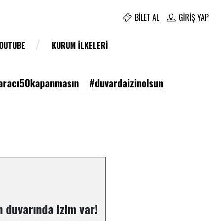
BILET AL
GIRIŞ YAP
YOUTUBE
KURUM İLKELERI
racı50kapanmasın
#duvardaizinolsun
 duvarında izim var!