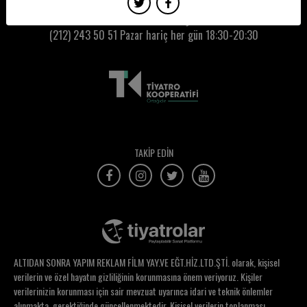
Biriz Demirkaya
Kumbaracı50 Gişe:
(212) 243 50 51
Pazar hariç her gün 18:30-20:30
Biriz Tansu
Birol Akoğlu
Birsen Karatay
Bora Basman
Buğra Ün
TAKİP EDİN
Buket Kubilay
Burak Gedik
Burak Köker
Burcu Akın Öztemel
ALTIDAN SONRA YAPIM REKLAM FİLM YAY.VE EĞT.HİZ.LTD.ŞTİ. olarak, kişisel
Burcu Alpaslan
verilerin ve özel hayatın gizliliğinin korunmasına önem veriyoruz. Kişiler
verilerinizin korunması için sair mevzuat uyarınca idari ve teknik önlemler
Burcu Bilen
alınmakta, gerektiğinde güncellenmektedir. Kişisel verilerin toplanması,