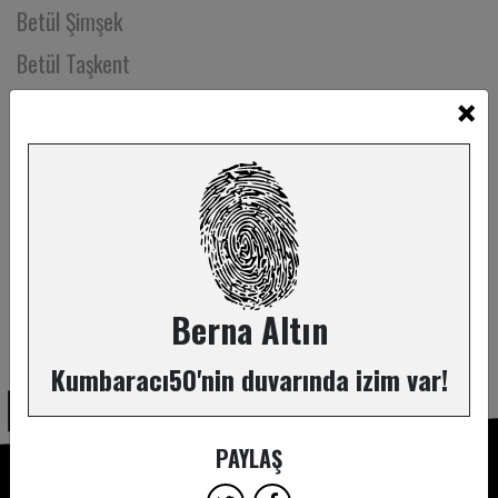
Betül Şimşek
Betül Taşkent
×
Beyhan Büyükyıldız
Bige Önal
Bilge Ceydilek
Bilge İyibozkurt
Bilgen Tamakan
Binnaz Akgül
Berna Altın
ABONE OL
Bircan Çoban
Kumbaracı50'nin duvarında izim var!
Birce Sunay
Birgan İşeri
PAYLAŞ
Birgül Sevinçli