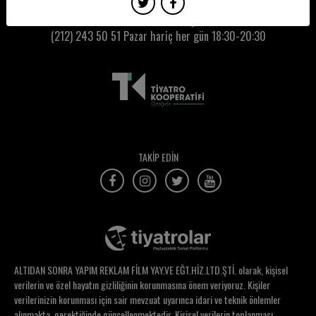
Barış Özer
Kumbaracı50 Gişe:
(212) 243 50 51
Pazar hariç her gün 18:30-20:30
Başak Akıncı
Başak Keser
Begüm Egesel
Bekir Başar Özer
Belgin Dağtekin
TAKİP EDİN
Bengi Özboyacı
Bensu Güneş Orhunöz
Berivan Ersönmez
Berk Arda Yurdakul
ALTIDAN SONRA YAPIM REKLAM FİLM YAY.VE EĞT.HİZ.LTD.ŞTİ. olarak, kişisel
Berkay Ateş
verilerin ve özel hayatın gizliliğinin korunmasına önem veriyoruz. Kişiler
verilerinizin korunması için sair mevzuat uyarınca idari ve teknik önlemler
Berkay Bozkurt
alınmakta, gerektiğinde güncellenmektedir. Kişisel verilerin toplanması,