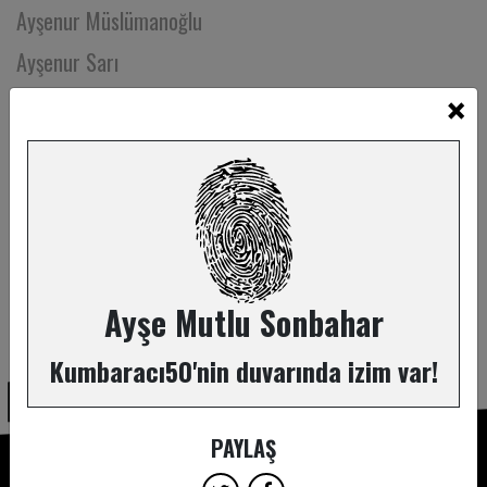
Ayşenur Müslümanoğlu
Ayşenur Sarı
×
Aytekin Atabey
Aziz Aslan
Bahar Çuhadar
Bahar Ezgi Uysal
Bahar Kakaç
Bahar Kerimoğlu
Ayşe Mutlu Sonbahar
ABONE OL
Bahar Pilavcı
Kumbaracı50'nin duvarında izim var!
Balca Folyaoğlu
Banu Kuruoğlu
PAYLAŞ
Barış Akdoğan