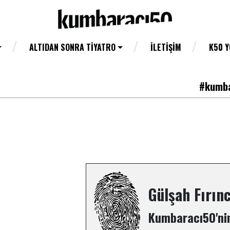
ALTIDAN SONRA TIYATRO
İLETIŞIM
K50 
#kumba
Gülşah Fırın
Kumbaracı50'nin