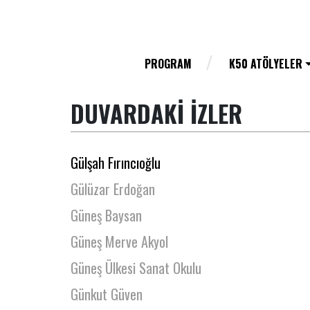
Gözde Şencoşkun
Güldenay Sonumut
Gülengül Altıntaş
PROGRAM
K50 ATÖLYELER
Gülin Gürsoy
DUVARDAKİ İZLER
Gülseren Gürşen
Gülseren Yalçın
Gülşah Fırıncıoğlu
Gülüzar Erdoğan
Güneş Baysan
Güneş Merve Akyol
Güneş Ülkesi Sanat Okulu
Günkut Güven