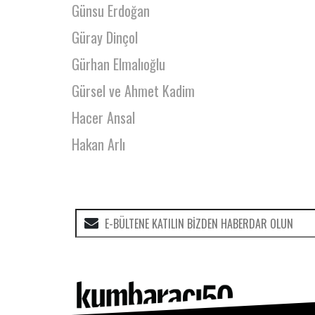
Günsu Erdoğan
Güray Dinçol
Gürhan Elmalıoğlu
Gürsel ve Ahmet Kadim
Hacer Ansal
Hakan Arlı
Hakan Bayrak
Hakan Etiler
Hakan Özcan
Hakan Söyler
Hakkı Taylan Türkkan
Halisa Şebnem Akgün