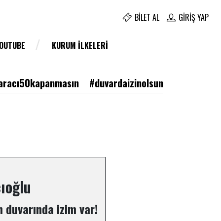
BILET AL
GIRIŞ YAP
YOUTUBE
KURUM İLKELERI
racı50kapanmasın
#duvardaizinolsun
cıoğlu
 duvarında izim var!