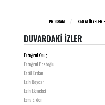
Erhan Karamehmetoğlu
Erhan Tamur
Erkan Akbulut
PROGRAM
K50 ATÖLYELER
Erkul Yazgan
DUVARDAKİ İZLER
Erman Buğdaypınarı
Erman Emre
Ertuğrul Oruç
Ertuğrul Postoğlu
Ertül Erdan
Esin Beycan
Esin Ekmekci
Esra Erden