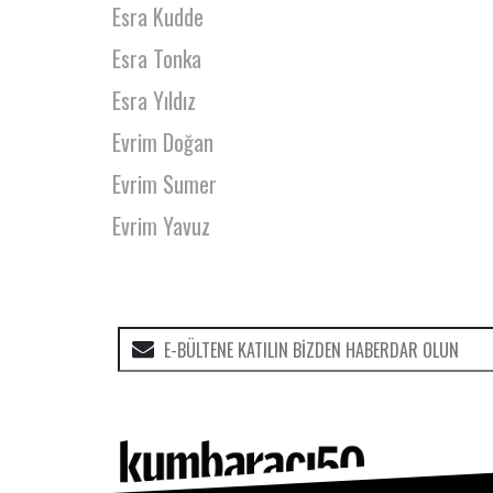
Esra Kudde
Esra Tonka
Esra Yıldız
Evrim Doğan
Evrim Sumer
Evrim Yavuz
Eylem Abalıoğlu
Eylem Acar
Eylül Ersan
Eylül Yeral
Eyüp Toprak
Ezel Engin