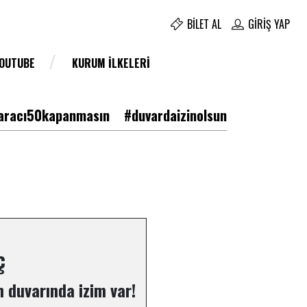
BILET AL
GIRIŞ YAP
YOUTUBE
KURUM İLKELERI
racı50kapanmasın
#duvardaizinolsun
ç
 duvarında izim var!