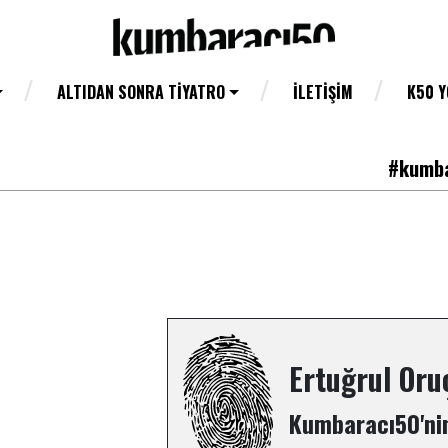
ALTIDAN SONRA TIYATRO
İLETIŞIM
K50 
#kumba
Ertuğrul Oru
Kumbaracı50'nin