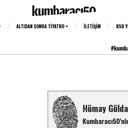
ALTIDAN SONRA TIYATRO
İLETIŞIM
K50 
#kumba
Hümay Gülda
Kumbaracı50'nin