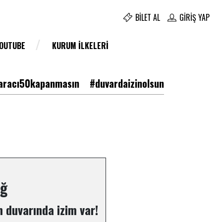
BILET AL
GIRIŞ YAP
YOUTUBE
KURUM İLKELERI
racı50kapanmasın
#duvardaizinolsun
ğ
 duvarında izim var!