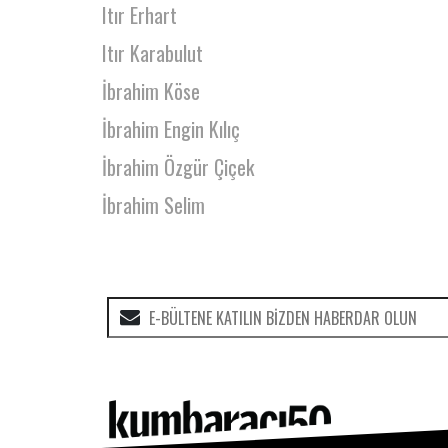
Itır Erhart
Itır Karabulut
İbrahim Köse
İbrahim Engin Kılıç
İbrahim Özgür Çiçek
İbrahim Selim
İdil Acim
İkbal Polat
İklil Şanal
İlhan Beyoğlu
İlhan Sadıkoğlu
İlkay Postoğlu