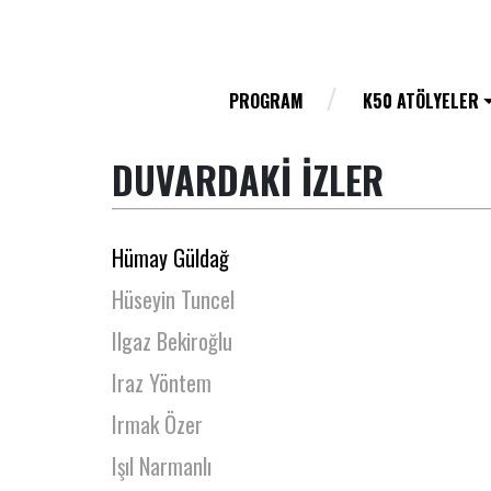
Hepsi Hikaye Tiyatro Ekibi
Heval Aslan
Hilal Erdoğan
PROGRAM
K50 ATÖLYELER
Hilal Sönmez
DUVARDAKİ İZLER
Hülya Kahyalar
Hülya Kantar
Hümay Güldağ
Hüseyin Tuncel
Ilgaz Bekiroğlu
Iraz Yöntem
Irmak Özer
Işıl Narmanlı