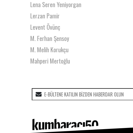
Lena Seren Yeniyorgan
Lerzan Pamir
Levent Övünç
M. Ferhan Şensoy
M. Melih Korukçu
Mahperi Mertoğlu
Mehmet Ali Erkaya
Mehmet Çolak
Mehmet Emin Yıldız
Mehmet Kaya
Mehmet Kerem Özel
Mehmet Nergiz