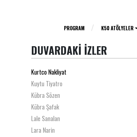
Janset Güney
Jülide Aner
Kemal Aydoğan
PROGRAM
K50 ATÖLYELER
Kemal Tanişan
DUVARDAKİ İZLER
Kıvanç Erten
Kumru Cantürk
Kurtco Nakliyat
Kuytu Tiyatro
Kübra Sözen
Kübra Şafak
Lale Sanalan
Lara Narin