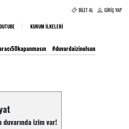
BILET AL
GIRIŞ YAP
YOUTUBE
KURUM İLKELERI
racı50kapanmasın
#duvardaizinolsun
yat
 duvarında izim var!