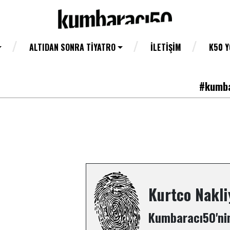
ALTIDAN SONRA TIYATRO
İLETIŞIM
K50 
#kumba
Kurtco Nakli
Kumbaracı50'nin