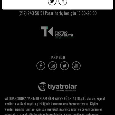
Burcu Şen
Kumbaracı50 Gişe:
(212) 243 50 51
Pazar hariç her gün 18:30-20:30
Burcu Şirin
Burcu Yaraman
Burçak Görgün
Burçak Kuzucuoğlu
Bünyamin Altay
TAKİP EDİN
Can Akpolat
Can Canbaz
Can Öz
Canan Ertürk
ALTIDAN SONRA YAPIM REKLAM FİLM YAY.VE EĞT.HİZ.LTD.ŞTİ. olarak, kişisel
Canem Çabas
verilerin ve özel hayatın gizliliğinin korunmasına önem veriyoruz. Kişiler
verilerinizin korunması için sair mevzuat uyarınca idari ve teknik önlemler
Canse Yüzer
alınmakta, gerektiğinde güncellenmektedir. Kişisel verilerin toplanması,