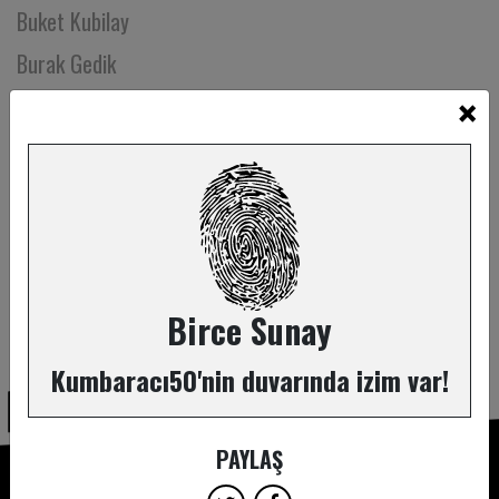
Buket Kubilay
Burak Gedik
×
Burak Köker
Burcu Akın Öztemel
Burcu Alpaslan
Burcu Bilen
Burcu Firdevs Demirağ
Burcu Halaçoğlu
Birce Sunay
ABONE OL
Burcu Karaca
Kumbaracı50'nin duvarında izim var!
Burcu Karakaya
Burcu Kuş
PAYLAŞ
Burcu Kutlu Kocalar