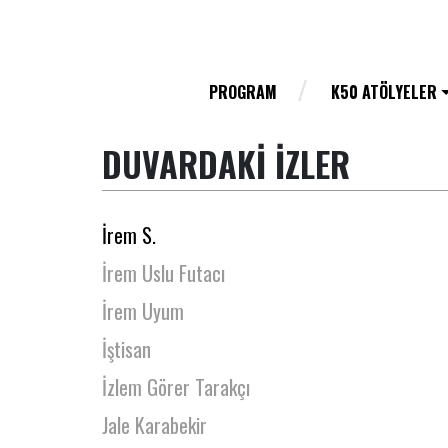
İpek Ela Can
İpek Erden
İpek Kardelen Arıöz
PROGRAM
K50 ATÖLYELER
İpek Seyalıoğlu
DUVARDAKİ İZLER
İrem Atmaca
İrem Özsürücü
İrem S.
İrem Uslu Futacı
İrem Uyum
İştisan
İzlem Görer Tarakçı
Jale Karabekir