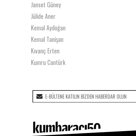
Janset Güney
Jülide Aner
Kemal Aydoğan
Kemal Tanişan
Kıvanç Erten
Kumru Cantürk
Kurtco Nakliyat
Kuytu Tiyatro
Kübra Sözen
Kübra Şafak
Lale Sanalan
Lara Narin