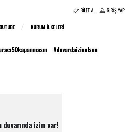
BILET AL
GIRIŞ YAP
YOUTUBE
KURUM İLKELERI
racı50kapanmasın
#duvardaizinolsun
 duvarında izim var!