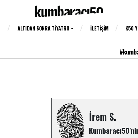
ALTIDAN SONRA TIYATRO
İLETIŞIM
K50 
#kumba
İrem S.
Kumbaracı50'nin