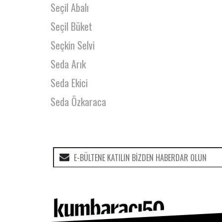
Seçil Abalı
Seçil Büket
Seçkin Selvi
Seda Arık
Seda Ekici
Seda Özkaraca
Seda Öztürk
Seda Sakarya
Seda Yüksel
Sedat Eroğlu
Selda Dudu
Selen Çatılı