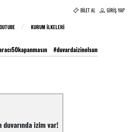
BILET AL
GIRIŞ YAP
YOUTUBE
KURUM İLKELERI
racı50kapanmasın
#duvardaizinolsun
 duvarında izim var!