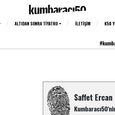
ALTIDAN SONRA TIYATRO
İLETIŞIM
K50 
#kumba
Saffet Ercan
Kumbaracı50'nin