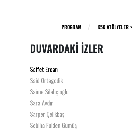
Rabia Gündoğmuş
Remziye Gül Aslan
Resmiye Erden
PROGRAM
K50 ATÖLYELER
Reyhan Arslan
DUVARDAKİ İZLER
Rezzan İzmir
Rüştü Onur Atilla
Saffet Ercan
Said Ortagedik
Saime Silahçıoğlu
Sara Aydın
Sarper Çelikbaş
Sebiha Fulden Gümüş