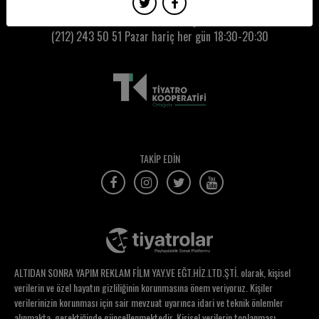
Zeliha Erişti
Kumbaracı50 Gişe:
(212) 243 50 51
Pazar hariç her gün 18:30-20:30
Zerrin Kale
Zerrin Tekindor
Zerrin Yanıkkaya
Zeynep Akın
Zeynep Attar
TAKİP EDİN
Zeynep Balkan
Zeynep Ceren Gedikali
Zeynep Doğrul
Zeynep Ekin Öner
ALTIDAN SONRA YAPIM REKLAM FİLM YAY.VE EĞT.HİZ.LTD.ŞTİ. olarak, kişisel
Zeynep Emiroğlu Ateş
verilerin ve özel hayatın gizliliğinin korunmasına önem veriyoruz. Kişiler
verilerinizin korunması için sair mevzuat uyarınca idari ve teknik önlemler
Zeynep Günsür
alınmakta, gerektiğinde güncellenmektedir. Kişisel verilerin toplanması,