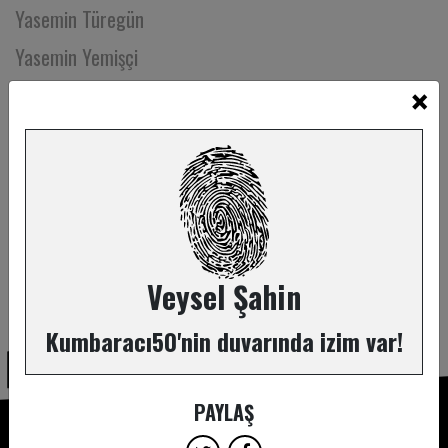
Yasemin Türegün
Yasemin Yemişçi
×
Yasin Akyol
Yavuz Pak
Yeliz Hacıhaliloğlu
Yeşim Berrak
Yeşim Gürer Oymak
Yiğitcan Çakar
Veysel Şahin
ABONE OL
Yusuf Ölmez
Kumbaracı50'nin duvarında izim var!
Zafer Temizkan
Zehra Çetin
PAYLAŞ
Zehra Usta