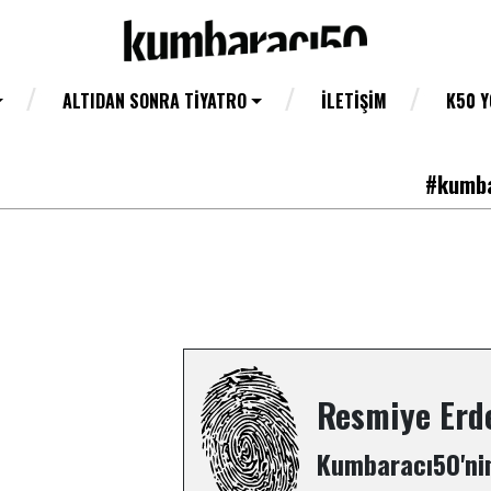
ALTIDAN SONRA TIYATRO
İLETIŞIM
K50 
#kumba
Resmiye Erd
Kumbaracı50'nin