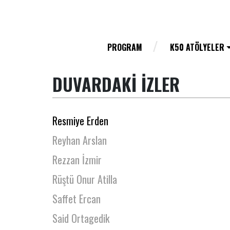
Pınar Demiral
Pınar Ensari
Pınar Sezer
PROGRAM
K50 ATÖLYELER
Pınar Unen
DUVARDAKİ İZLER
Rabia Gündoğmuş
Remziye Gül Aslan
Resmiye Erden
Reyhan Arslan
Rezzan İzmir
Rüştü Onur Atilla
Saffet Ercan
Said Ortagedik