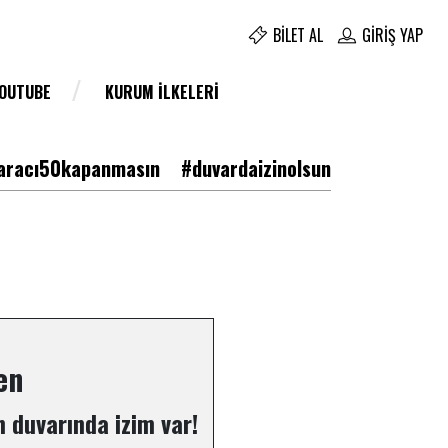
BILET AL
GIRIŞ YAP
YOUTUBE
KURUM İLKELERI
racı50kapanmasın
#duvardaizinolsun
en
 duvarında izim var!