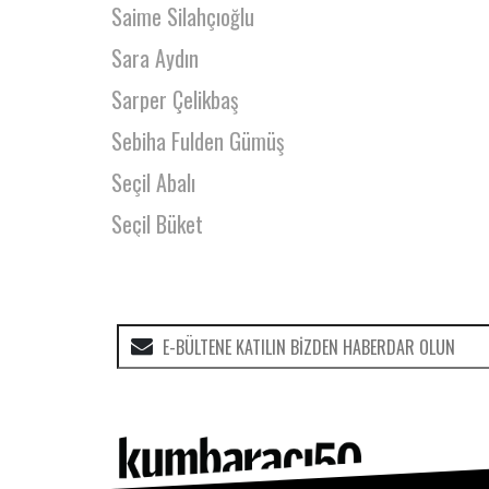
Saime Silahçıoğlu
Sara Aydın
Sarper Çelikbaş
Sebiha Fulden Gümüş
Seçil Abalı
Seçil Büket
Seçkin Selvi
Seda Arık
Seda Ekici
Seda Özkaraca
Seda Öztürk
Seda Sakarya