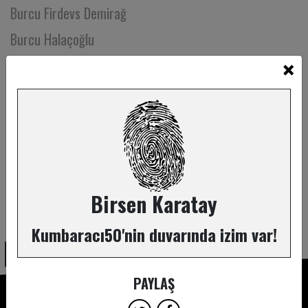
Burcu Firdevs Demirağ
Burcu Halaçoğlu
×
Burcu Karaca
Burcu Karakaya
Burcu Kuş
Burcu Kutlu Kocalar
Burcu Şen
Burcu Şirin
Birsen Karatay
ABONE OL
Burcu Yaraman
Kumbaracı50'nin duvarında izim var!
Burçak Görgün
Burçak Kuzucuoğlu
PAYLAŞ
Bünyamin Altay