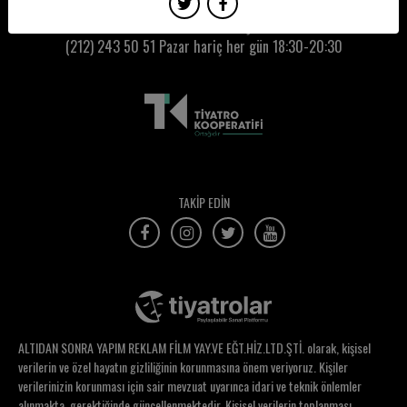
Can Akpolat
Kumbaracı50 Gişe:
(212) 243 50 51
Pazar hariç her gün 18:30-20:30
Can Canbaz
Can Öz
Canan Ertürk
Canem Çabas
Canse Yüzer
TAKİP EDİN
Cansın Asarlı
Cansu Dikmen
Cansu Etli
Cem Aydın
ALTIDAN SONRA YAPIM REKLAM FİLM YAY.VE EĞT.HİZ.LTD.ŞTİ. olarak, kişisel
Cem Şeftalicioğlu
verilerin ve özel hayatın gizliliğinin korunmasına önem veriyoruz. Kişiler
verilerinizin korunması için sair mevzuat uyarınca idari ve teknik önlemler
Cem Ucan
alınmakta, gerektiğinde güncellenmektedir. Kişisel verilerin toplanması,