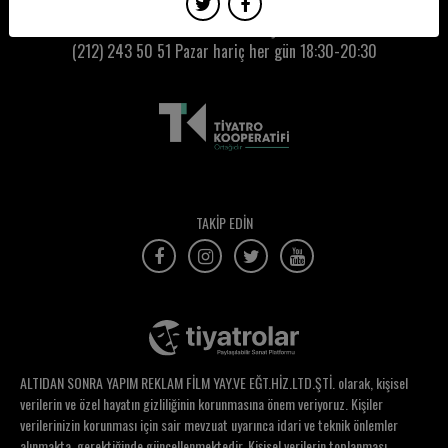
Ezgi Torun
Kumbaracı50 Gişe:
(212) 243 50 51
Pazar hariç her gün 18:30-20:30
Farah Hattab
Fatih Çetintaş
Fatma Eminaga
Fatma İklil Şanal
Fatma Kılıç
TAKİP EDİN
Fatoş Sevinç Erbulak
Fatoş Yılmaz
Ferda Karıkoğlu
Feride Çetin
ALTIDAN SONRA YAPIM REKLAM FİLM YAY.VE EĞT.HİZ.LTD.ŞTİ. olarak, kişisel
Feride Serap Korkusuz
verilerin ve özel hayatın gizliliğinin korunmasına önem veriyoruz. Kişiler
verilerinizin korunması için sair mevzuat uyarınca idari ve teknik önlemler
Fırat Köker
alınmakta, gerektiğinde güncellenmektedir. Kişisel verilerin toplanması,