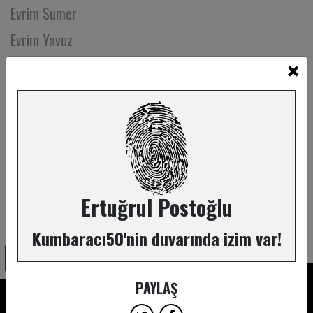
Evrim Sumer
Evrim Yavuz
×
Eylem Abalıoğlu
Eylem Acar
Eylül Ersan
Eylül Yeral
Eyüp Toprak
Ezel Engin
Ertuğrul Postoğlu
ABONE OL
Ezgi Akdemir
Kumbaracı50'nin duvarında izim var!
Ezgi Barış Takan
Ezgi Karabulut Türkseven
PAYLAŞ
Ezgi Mamus