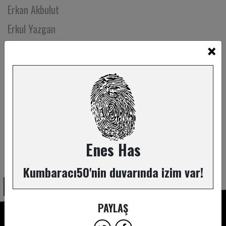
Erkan Akbulut
Erkul Yazgan
×
Erman Buğdaypınarı
Erman Emre
Ertuğrul Oruç
Ertuğrul Postoğlu
Ertül Erdan
Esin Beycan
Enes Has
ABONE OL
Esin Ekmekci
Kumbaracı50'nin duvarında izim var!
Esra Erden
Esra Kudde
PAYLAŞ
Esra Tonka