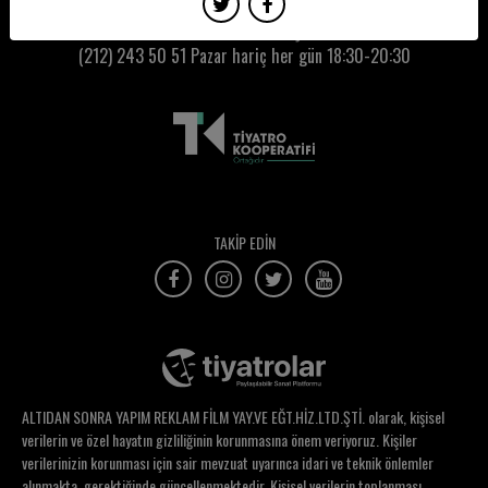
Esra Yıldız
Kumbaracı50 Gişe:
(212) 243 50 51
Pazar hariç her gün 18:30-20:30
Evrim Doğan
Evrim Sumer
Evrim Yavuz
Eylem Abalıoğlu
Eylem Acar
TAKİP EDİN
Eylül Ersan
Eylül Yeral
Eyüp Toprak
Ezel Engin
ALTIDAN SONRA YAPIM REKLAM FİLM YAY.VE EĞT.HİZ.LTD.ŞTİ. olarak, kişisel
Ezgi Akdemir
verilerin ve özel hayatın gizliliğinin korunmasına önem veriyoruz. Kişiler
verilerinizin korunması için sair mevzuat uyarınca idari ve teknik önlemler
Ezgi Barış Takan
alınmakta, gerektiğinde güncellenmektedir. Kişisel verilerin toplanması,