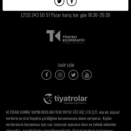
Ayşegül Akbudak
Kumbaracı50 Gişe:
(212) 243 50 51
Pazar hariç her gün 18:30-20:30
Ayşegül Cenebağı
Ayşegül Cengiz
Ayşen Güven
Ayşenil Şamlıoğlu
Ayşenur Müslümanoğlu
TAKİP EDİN
Ayşenur Sarı
Aytekin Atabey
Aziz Aslan
Bahar Çuhadar
ALTIDAN SONRA YAPIM REKLAM FİLM YAY.VE EĞT.HİZ.LTD.ŞTİ. olarak, kişisel
Bahar Ezgi Uysal
verilerin ve özel hayatın gizliliğinin korunmasına önem veriyoruz. Kişiler
verilerinizin korunması için sair mevzuat uyarınca idari ve teknik önlemler
Bahar Kakaç
alınmakta, gerektiğinde güncellenmektedir. Kişisel verilerin toplanması,