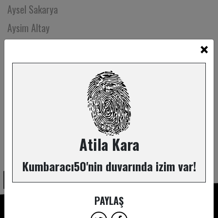
Aysel Sakarya
Aysim Altay
×
Aysu Nalbant Özkan
Aysun Kala
Ayşe Caner
Ayşe Erbulak
Ayşe Işıl Akyol
Ayşe Lebriz Berkem
Atila Kara
ABONE OL
Ayşe Mutlu Sonbahar
Kumbaracı50'nin duvarında izim var!
Ayşe Müge Gerdan
Ayşe Uzun
PAYLAŞ
Ayşecan Özen