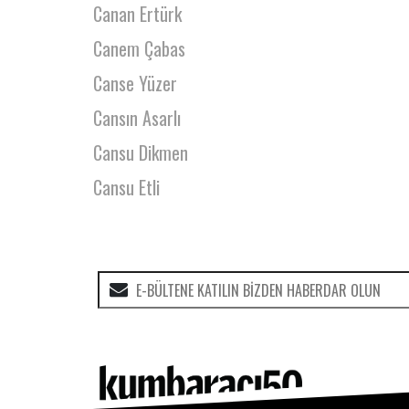
Canan Ertürk
Canem Çabas
Canse Yüzer
Cansın Asarlı
Cansu Dikmen
Cansu Etli
Cem Aydın
Cem Şeftalicioğlu
Cem Ucan
Cemal Midilli
Cemil Türkmen
Cengizhan Tünaydın