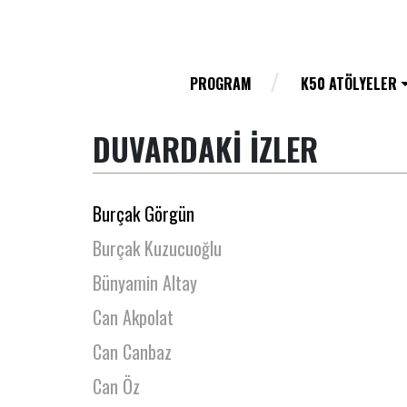
Burcu Karakaya
Burcu Kuş
Burcu Kutlu Kocalar
PROGRAM
K50 ATÖLYELER
Burcu Şen
DUVARDAKİ İZLER
Burcu Şirin
Burcu Yaraman
Burçak Görgün
Burçak Kuzucuoğlu
Bünyamin Altay
Can Akpolat
Can Canbaz
Can Öz