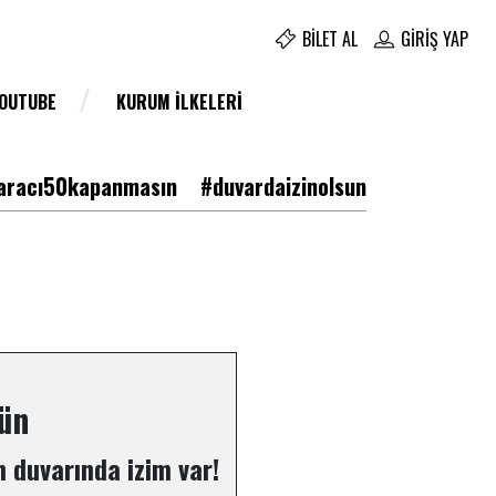
BILET AL
GIRIŞ YAP
YOUTUBE
KURUM İLKELERI
racı50kapanmasın
#duvardaizinolsun
ün
 duvarında izim var!