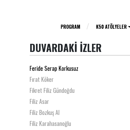
Fatma İklil Şanal
Fatma Kılıç
Fatoş Sevinç Erbulak
PROGRAM
K50 ATÖLYELER
Fatoş Yılmaz
DUVARDAKİ İZLER
Ferda Karıkoğlu
Feride Çetin
Feride Serap Korkusuz
Fırat Köker
Fikret Filiz Gündoğdu
Filiz Asar
Filiz Bozkuş Al
Filiz Karahasanoğlu