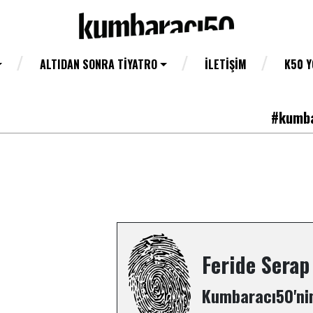
ALTIDAN SONRA TIYATRO
İLETIŞIM
K50 
#kumba
Feride Serap
Kumbaracı50'nin