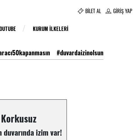
BILET AL
GIRIŞ YAP
YOUTUBE
KURUM İLKELERI
racı50kapanmasın
#duvardaizinolsun
 Korkusuz
 duvarında izim var!