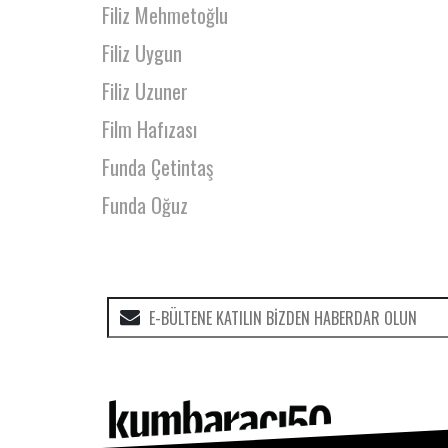
Filiz Mehmetoğlu
Filiz Uygun
Filiz Uzuner
Film Hafızası
Funda Çetintaş
Funda Oğuz
Funda Sarıcı
Gamze Esmail
Gamze Gorur
Gaye Yalçın
Gencay Gedik Çoban
Gencer Özkazman