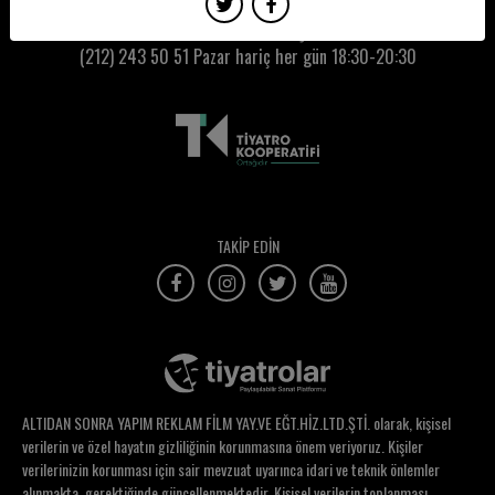
Enes Has
Kumbaracı50 Gişe:
(212) 243 50 51
Pazar hariç her gün 18:30-20:30
Erdem Aydınlı
Erdem Gürbüz
Erdem Onol
Erdem Öztürk
Eren Babataş
TAKİP EDİN
Ergun Uglu
Erhan Karamehmetoğlu
Erhan Tamur
Erkan Akbulut
ALTIDAN SONRA YAPIM REKLAM FİLM YAY.VE EĞT.HİZ.LTD.ŞTİ. olarak, kişisel
Erkul Yazgan
verilerin ve özel hayatın gizliliğinin korunmasına önem veriyoruz. Kişiler
verilerinizin korunması için sair mevzuat uyarınca idari ve teknik önlemler
Erman Buğdaypınarı
alınmakta, gerektiğinde güncellenmektedir. Kişisel verilerin toplanması,