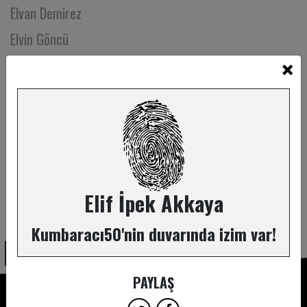
Elvan Demirez
Elvin Göncü
×
Emek Hacıibrahimoğlu
Emel Güler
Emin Süme
Emir Tekin
Emre Bayer
Emre Can Kara
Elif İpek Akkaya
ABONE OL
Emre Cosar
Kumbaracı50'nin duvarında izim var!
Emre Coşkun
Emre Durma
PAYLAŞ
Emre Karaman