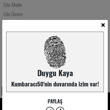
Eda Akalın
Eda Geven
×
Eda Mimaroğlu
Eda Naz Gökdemir
Eda Tanrıverdi
Edibe Buğra
Efe Çizmecioğlu
Efsa Kuraner
Duygu Kaya
ABONE OL
Efsun Pırıl Yeneroğlu
Kumbaracı50'nin duvarında izim var!
Ekin Aytac
Ekin İnal
PAYLAŞ
Ekin Kurtdarcan