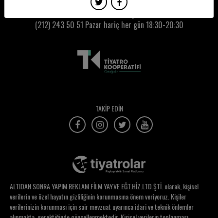
Ekin Özçelik
Kumbaracı50 Gişe:
(212) 243 50 51
Pazar hariç her gün 18:30-20:30
Ekin Yay
Elçin Yıldızbayrak
Elçin Yılmaz
Elif Aksu
Elif Altınsapan
TAKİP EDİN
Elif Cışkunçay
Elif Güven
Elif Hayta
Elif İpek Akkaya
ALTIDAN SONRA YAPIM REKLAM FİLM YAY.VE EĞT.HİZ.LTD.ŞTİ. olarak, kişisel
Elif Kurt
verilerin ve özel hayatın gizliliğinin korunmasına önem veriyoruz. Kişiler
verilerinizin korunması için sair mevzuat uyarınca idari ve teknik önlemler
Elif Ongan Tekçe
alınmakta, gerektiğinde güncellenmektedir. Kişisel verilerin toplanması,