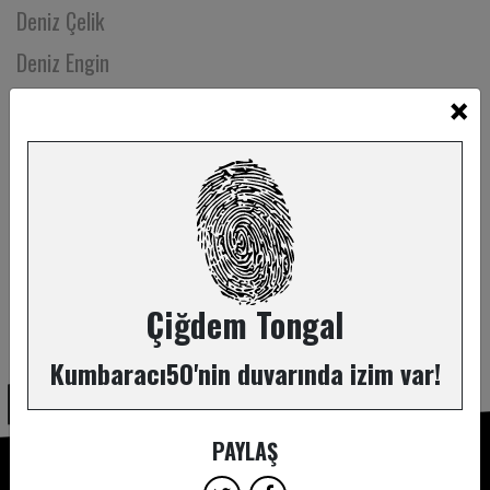
Deniz Çelik
Deniz Engin
×
Deniz Göktaş
Deniz İnsel
Deniz Özbay
Deniz Yazgan
Deniz Yüce Başarır
Denizcan Pamay
Çiğdem Tongal
ABONE OL
Deren Erelçin
Kumbaracı50'nin duvarında izim var!
Derin Tuncel
Derya Yavuz
PAYLAŞ
Dicle Mutlu