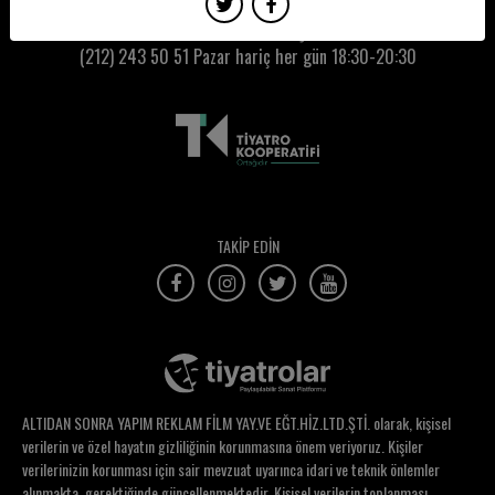
Didem Bal
Kumbaracı50 Gişe:
(212) 243 50 51
Pazar hariç her gün 18:30-20:30
Didem Ertuğrul
Didem Kolukısa
Didem Ünsür
Dikmen Gürün
Dila Okcu
TAKİP EDİN
Dila Yağcı
Dilan Kurt
Dilara Gurleyen
Dilcu Güçlü
ALTIDAN SONRA YAPIM REKLAM FİLM YAY.VE EĞT.HİZ.LTD.ŞTİ. olarak, kişisel
Dilde Mahalli
verilerin ve özel hayatın gizliliğinin korunmasına önem veriyoruz. Kişiler
verilerinizin korunması için sair mevzuat uyarınca idari ve teknik önlemler
Dilek Yaşar
alınmakta, gerektiğinde güncellenmektedir. Kişisel verilerin toplanması,